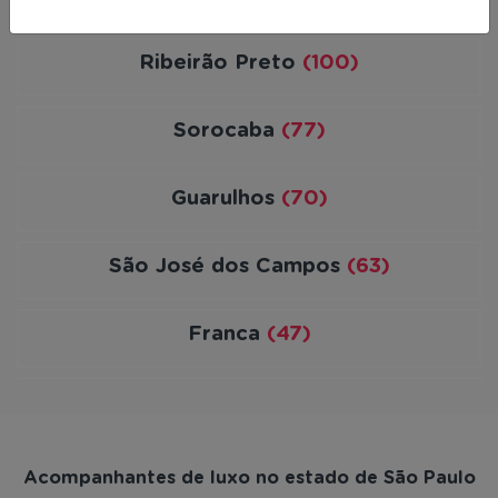
Ribeirão Preto
(100)
Sorocaba
(77)
Guarulhos
(70)
São José dos Campos
(63)
Franca
(47)
Praia Grande
(47)
Barueri
(46)
Acompanhantes de luxo no estado de São Paulo