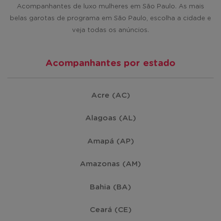
Acompanhantes de luxo mulheres em São Paulo. As mais
Santos
(45)
belas garotas de programa em São Paulo, escolha a cidade e
veja todas os anúncios.
São Bernardo do Campo
(40)
Acompanhantes por estado
Santo André
(38)
Acre (AC)
Araraquara
(35)
Alagoas (AL)
Bauru
(34)
Amapá (AP)
Amazonas (AM)
Osasco
(33)
Bahia (BA)
Presidente Prudente
(33)
Ceará (CE)