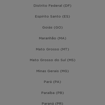
Mogi Guaçu
(30)
Distrito Federal (DF)
Espírito Santo (ES)
Cotia
(27)
Goiás (GO)
Jundiaí
(25)
Maranhão (MA)
Piracicaba
(25)
Mato Grosso (MT)
Mato Grosso do Sul (MS)
Taubaté
(23)
Minas Gerais (MG)
Suzano
(22)
Pará (PA)
Atibaia
(21)
Paraíba (PB)
Guarujá
(21)
Paraná (PR)