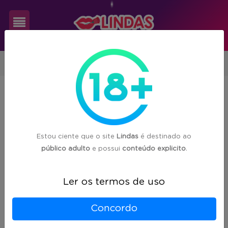
Cadastre-
São Paulo
se
Acompanhantes encontradas em
200
Login
cidades de São Paulo (SP)
Estou ciente que o site
Lindas
é destinado ao
público adulto
e possui
conteúdo explicito
.
São Paulo
(1270)
Ler os termos de uso
São José do Rio Preto
(116)
Concordo
Campinas
(114)