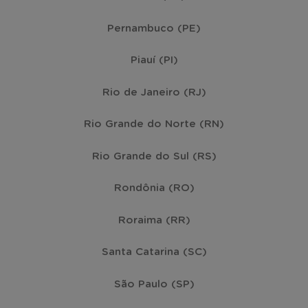
Pernambuco (PE)
Americana
(19)
Piauí (PI)
Avaré
(19)
Rio de Janeiro (RJ)
Sumaré
(19)
Rio Grande do Norte (RN)
Rio Grande do Sul (RS)
Caraguatatuba
(17)
Rondônia (RO)
Diadema
(17)
Roraima (RR)
Marília
(17)
Santa Catarina (SC)
São Paulo (SP)
Pindamonhangaba
(17)