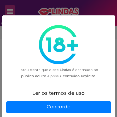
Cadastre-
Alagoas
se
Acompanhantes encontradas em
12
Login
cidades de Alagoas (AL)
Estou ciente que o site
Lindas
é destinado ao
público adulto
e possui
conteúdo explicito
.
Maceió
(74)
Ler os termos de uso
Arapiraca
(14)
Concordo
Belém
(2)