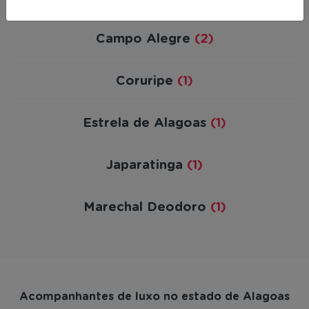
Campo Alegre
(2)
Coruripe
(1)
Estrela de Alagoas
(1)
Japaratinga
(1)
Marechal Deodoro
(1)
Piranhas
(1)
São Luís do Quitunde
(1)
Acompanhantes de luxo no estado de Alagoas