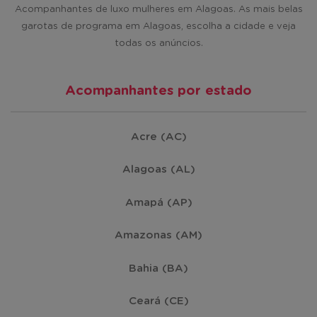
Acompanhantes de luxo mulheres em Alagoas. As mais belas
São Miguel dos Campos
(1)
garotas de programa em Alagoas, escolha a cidade e veja
todas os anúncios.
Viçosa
(1)
Acompanhantes por estado
Acre (AC)
Alagoas (AL)
Amapá (AP)
Amazonas (AM)
Bahia (BA)
Ceará (CE)