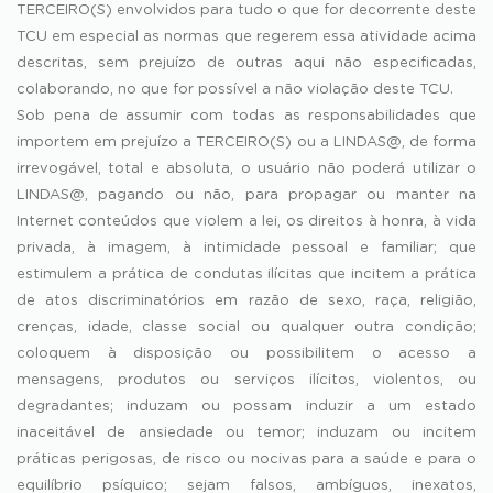
TERCEIRO(S) envolvidos para tudo o que for decorrente deste
TCU em especial as normas que regerem essa atividade acima
descritas, sem prejuízo de outras aqui não especificadas,
colaborando, no que for possível a não violação deste TCU.
Sob pena de assumir com todas as responsabilidades que
importem em prejuízo a TERCEIRO(S) ou a LINDAS@, de forma
irrevogável, total e absoluta, o usuário não poderá utilizar o
LINDAS@, pagando ou não, para propagar ou manter na
Internet conteúdos que violem a lei, os direitos à honra, à vida
privada, à imagem, à intimidade pessoal e familiar; que
estimulem a prática de condutas ilícitas que incitem a prática
de atos discriminatórios em razão de sexo, raça, religião,
crenças, idade, classe social ou qualquer outra condição;
coloquem à disposição ou possibilitem o acesso a
mensagens, produtos ou serviços ilícitos, violentos, ou
degradantes; induzam ou possam induzir a um estado
inaceitável de ansiedade ou temor; induzam ou incitem
práticas perigosas, de risco ou nocivas para a saúde e para o
equilíbrio psíquico; sejam falsos, ambíguos, inexatos,