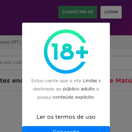
CADASTRE-SE
LOGIN
osso (MT)
tes encontradas em
50 cidades de Mato
Estou ciente que o site
Lindas
é
destinado ao
público adulto
e
possui
conteúdo explicito
.
Cuiaba
(92)
Ler os termos de uso
Sinop
(64)