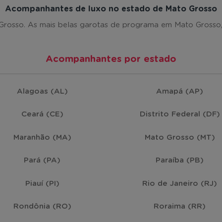
Lucas do Rio Verde
(15)
Acompanhantes de luxo no estado de Mato Grosso
osso. As mais belas garotas de programa em Mato Grosso, e
Matupá
(15)
Acompanhantes por estado
Várzea Grande
(14)
Alagoas (AL)
Amapá (AP)
Cáceres
(13)
Ceará (CE)
Distrito Federal (DF)
Campo Verde
(10)
Maranhão (MA)
Mato Grosso (MT)
Canarana
(10)
Pará (PA)
Paraíba (PB)
Piauí (PI)
Rio de Janeiro (RJ)
Nova Mutum
(7)
Rondônia (RO)
Roraima (RR)
Aripuanã
(6)