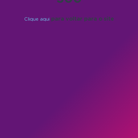
para voltar para o site
Clique aqui