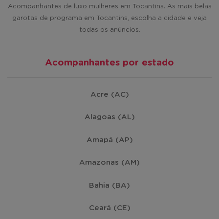
Acompanhantes de luxo mulheres em Tocantins. As mais belas
Fortaleza do Tabocão
(1)
garotas de programa em Tocantins, escolha a cidade e veja
todas os anúncios.
Marianópolis do Tocantins
(1)
Acompanhantes por estado
Palmeiras do Tocantins
(1)
Acre (AC)
Pedro Afonso
(1)
Alagoas (AL)
Porto Alegre do Tocantins
(1)
Amapá (AP)
Amazonas (AM)
Praia Norte
(1)
Bahia (BA)
Ceará (CE)