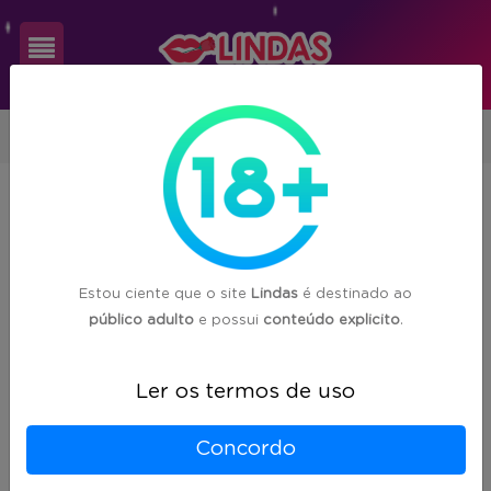
Cadastre-
Tocantins
se
Acompanhantes encontradas em
16
Login
cidades de Tocantins (TO)
Estou ciente que o site
Lindas
é destinado ao
público adulto
e possui
conteúdo explicito
.
Palmas
(73)
Ler os termos de uso
Araguaína
(57)
Concordo
Gurupi
(7)