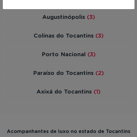
Augustinópolis
(3)
Colinas do Tocantins
(3)
Porto Nacional
(3)
Paraíso do Tocantins
(2)
Axixá do Tocantins
(1)
Chapada de Areia
(1)
Dianópolis
(1)
Acompanhantes de luxo no estado de Tocantins