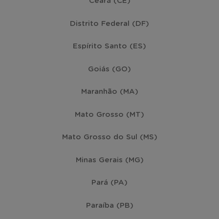
Ceará (CE)
São Miguel do Oeste
(10)
Distrito Federal (DF)
Brusque
(9)
Espírito Santo (ES)
São Bento do Sul
(9)
Goiás (GO)
Maranhão (MA)
Tijucas
(8)
Mato Grosso (MT)
Videira
(8)
Mato Grosso do Sul (MS)
Caçador
(7)
Minas Gerais (MG)
Pará (PA)
Porto Belo
(7)
Paraíba (PB)
Barra Velha
(6)