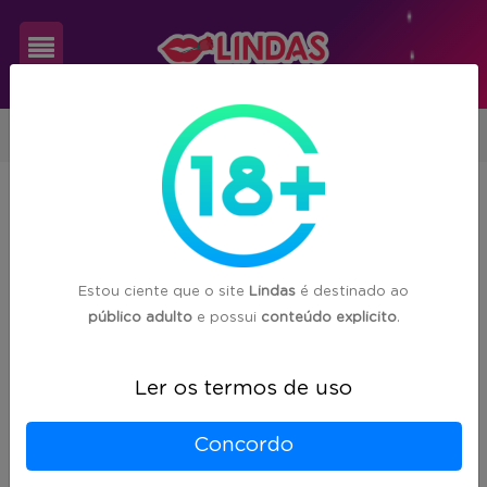
Cadastre-
Santa Catarina
se
Acompanhantes encontradas em
83
Login
cidades de Santa Catarina (SC)
Estou ciente que o site
Lindas
é destinado ao
público adulto
e possui
conteúdo explicito
.
Florianópolis
(166)
Ler os termos de uso
Balneário Camboriú
(136)
Concordo
Joinville
(110)