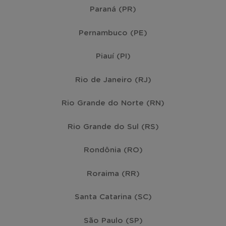
Paraná (PR)
Gaspar
(6)
Pernambuco (PE)
Piauí (PI)
Rio do Sul
(6)
Rio de Janeiro (RJ)
Timbó
(6)
Rio Grande do Norte (RN)
Balneário Piçarras
(5)
Rio Grande do Sul (RS)
Curitibanos
(5)
Rondônia (RO)
Roraima (RR)
Indaial
(5)
Santa Catarina (SC)
Xanxerê
(5)
São Paulo (SP)