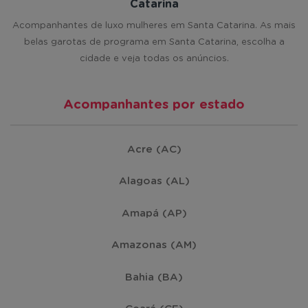
Catarina
Jaraguá do Sul
(24)
Acompanhantes de luxo mulheres em Santa Catarina. As mais
belas garotas de programa em Santa Catarina, escolha a
cidade e veja todas os anúncios.
Chapecó
(21)
Acompanhantes por estado
Lages
(21)
Tubarão
(21)
Acre (AC)
Alagoas (AL)
Araranguá
(17)
Amapá (AP)
Imbituba
(16)
Amazonas (AM)
Penha
(16)
Bahia (BA)