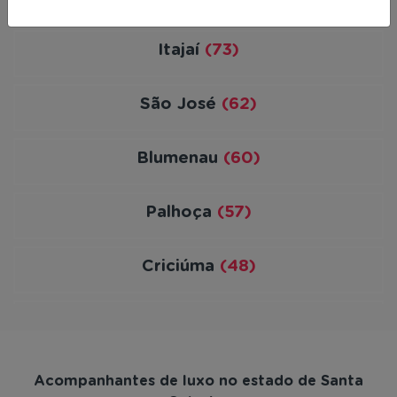
Itajaí
(73)
São José
(62)
Blumenau
(60)
Palhoça
(57)
Criciúma
(48)
Itapema
(46)
Navegantes
(35)
Acompanhantes de luxo no estado de Santa