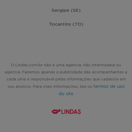
Canoinhas
(4)
Sergipe (SE)
Tocantins (TO)
Capinzal
(4)
Içara
(4)
Mafra
(4)
O Lindas.com.br não é uma agência, não intermedeia ou
agencia. Fazemos apenas a publicidade das acompanhantes e
cada uma é responsável pelas informações que cadastra em
Porto União
(4)
termos de uso
seu anúncio. Para mais informações, leia os
do site
São Carlos
(4)
.
São Francisco do Sul
(4)