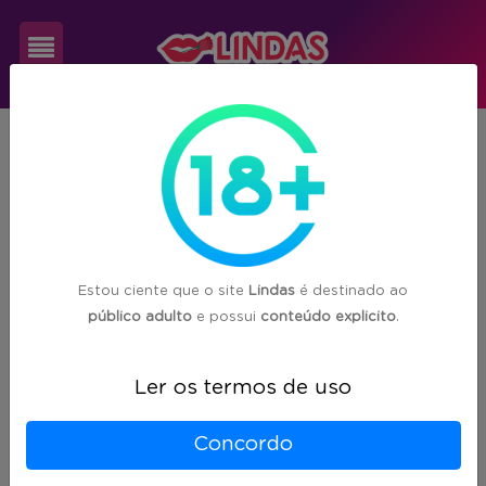
Cadastre-
MT
Rio Branco
se
1
acompanhante(s) encontrada(s) em
Rio Branco/MT
Login
Estou ciente que o site
Lindas
é destinado ao
público adulto
e possui
conteúdo explicito
.
Ler os termos de uso
Concordo