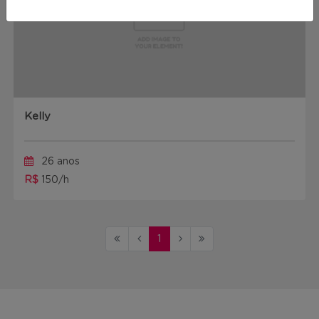
Kelly
26 anos
R$
150/h
1