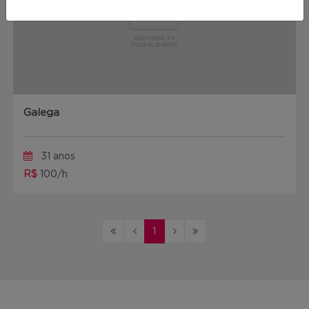
Galega
31 anos
R$
100/h
1