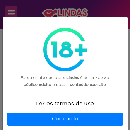
Cadastre-
SP
Vargem Grande do Sul
se
1
acompanhante(s) encontrada(s) em
Vargem Grande do Sul/SP
Login
Estou ciente que o site
Lindas
é destinado ao
público adulto
e possui
conteúdo explicito
.
Ler os termos de uso
Concordo