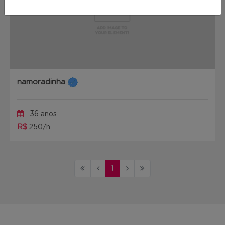
namoradinha
36 anos
R$
250/h
1