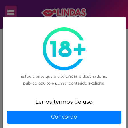
Cadastre-
SP
Uchoa
se
1
acompanhante(s) encontrada(s) em
Uchoa/SP
Login
Estou ciente que o site
Lindas
é destinado ao
público adulto
e possui
conteúdo explicito
.
Ler os termos de uso
Concordo