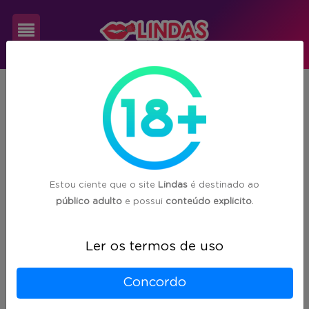
Cadastre-
RS
Capão Bonito do Sul
se
1
acompanhante(s) encontrada(s) em
Capão Bonito do Sul/RS
Login
Estou ciente que o site
Lindas
é destinado ao
público adulto
e possui
conteúdo explicito
.
Ler os termos de uso
Concordo
Esperando a acompanhante verificar os documentos.