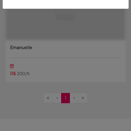
Emanuelle
R$
200/h
1