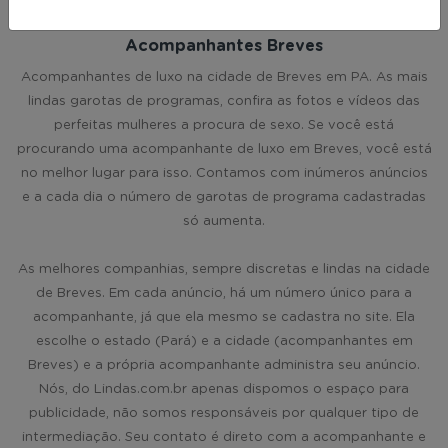
Acompanhantes Breves
Acompanhantes de luxo na cidade de Breves em PA. As mais
lindas garotas de programas, confira as fotos e vídeos das
perfeitas mulheres a procura de sexo. Se você está
procurando uma acompanhante de luxo em Breves, você está
no melhor lugar para isso. Contamos com inúmeros anúncios
e a cada dia o número de garotas de programa cadastradas
só aumenta.
As melhores companhias, sempre discretas e lindas na cidade
de Breves. Em cada anúncio, há um número único para a
acompanhante, já que ela mesmo se cadastra no site. Ela
escolhe o estado (Pará) e a cidade (acompanhantes em
Breves) e a própria acompanhante administra seu anúncio.
Nós, do Lindas.com.br apenas dispomos o espaço para
publicidade, não somos responsáveis por qualquer tipo de
intermediação. Seu contato é direto com a acompanhante e