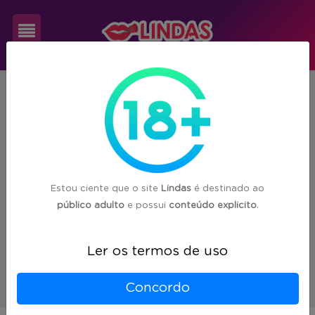
Cadastre-
PA
Breves
se
Nenhuma acompanhante
encontrada em
Login
Breves/PA :(
Estou ciente que o site
Lindas
é destinado ao
público adulto
e possui
conteúdo explicito
.
Ler os termos de uso
1
Concordo