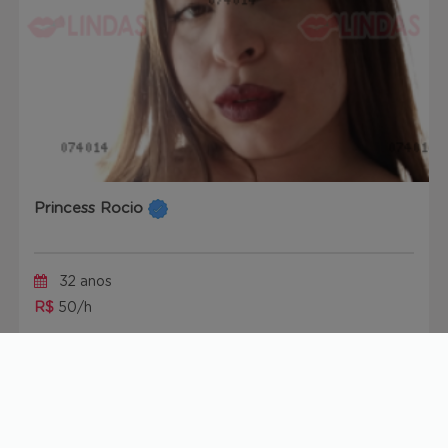
Princess Rocio
32 anos
R$
50/h