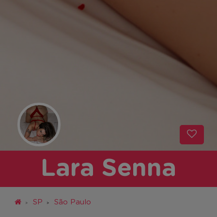
Lara Senna
SP
São Paulo