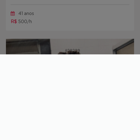
41 anos
R$
500/h
Sangue Doce
30 anos