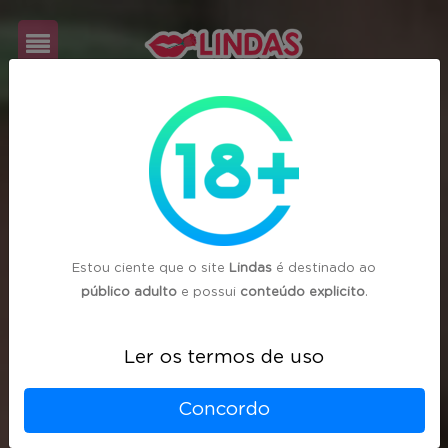
Cadastre-
se
Login
Estou ciente que o site
Lindas
é destinado ao
público adulto
e possui
conteúdo explicito
.
Ler os termos de uso
Concordo