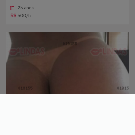
25 anos
R$
500/h
Elisa
28 anos