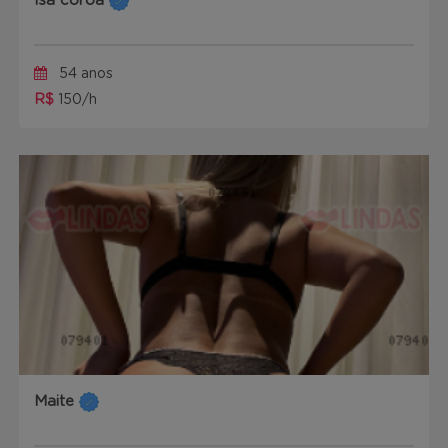
Isa coroa
54 anos
R$
150/h
Maite