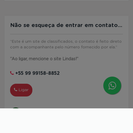
Não se esqueça de entrar em contato...
“Este é um site de classificados, o contato é feito direto
com a acompanhante pelo número fornecido por ela.”
“Ao ligar, mencione o site Lindas!”
+55 99 99158-8852
Ligar