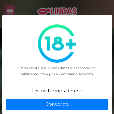
Cadastre-
se
Login
Estou ciente que o site
Lindas
é destinado ao
público adulto
e possui
conteúdo explicito
.
Ler os termos de uso
Concordo