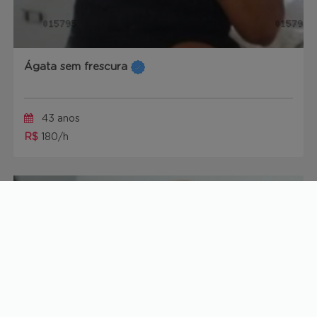
Ágata sem frescura
43 anos
R$
180/h