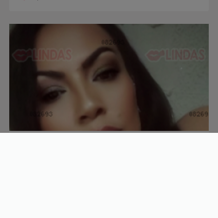
Tatyany
44 anos
R$
Não informado