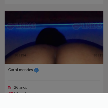
Carol mendes
26 anos
R$
Não informado