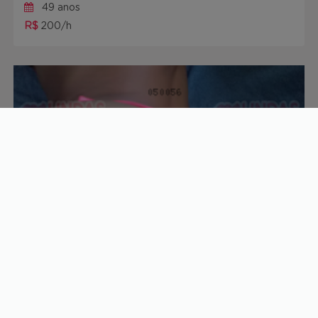
49 anos
R$
200/h
Morena rosa
32 anos
R$
200/h