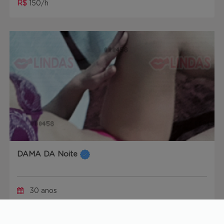
R$
150/h
DAMA DA Noite
30 anos
R$
200/h