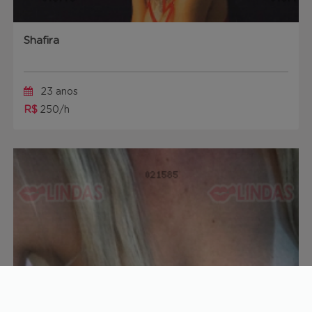
Shafira
23 anos
R$
250/h