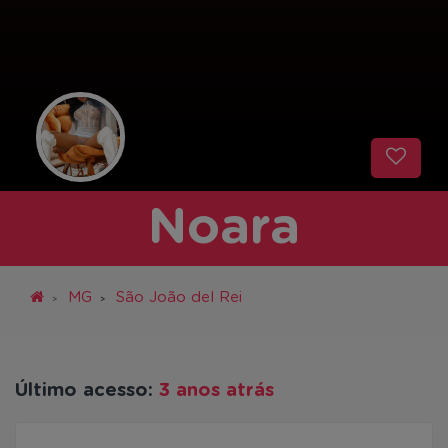
Noara
MG
São João del Rei
Último acesso:
3 anos atrás