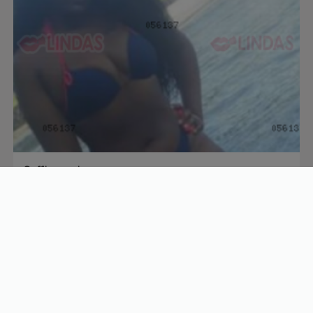
Saffira carioca
33 anos
R$
200/h