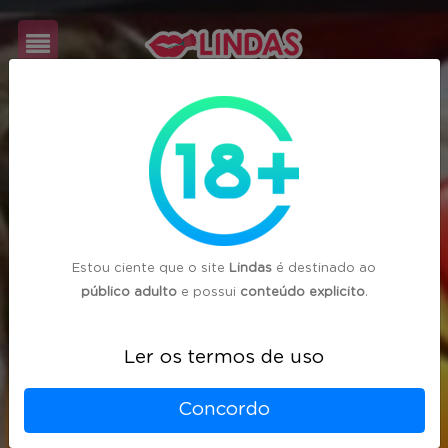
Cadastre-
se
Login
Estou ciente que o site
Lindas
é destinado ao
público adulto
e possui
conteúdo explicito
.
Ler os termos de uso
Concordo