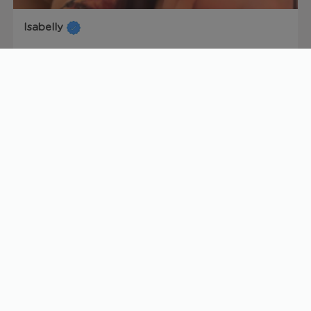
Isabelly
20 anos
R$
220/h
Yasmin venture