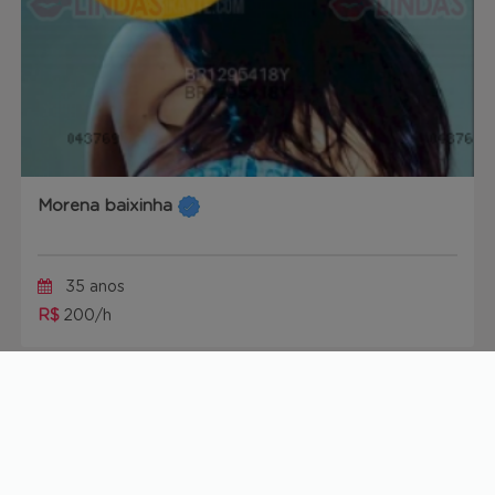
Morena baixinha
35 anos
R$
200/h