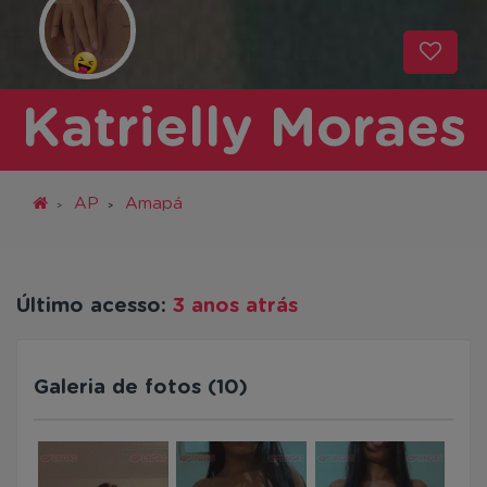
Katrielly Moraes
AP
Amapá
Último acesso:
3 anos atrás
Galeria de fotos (10)