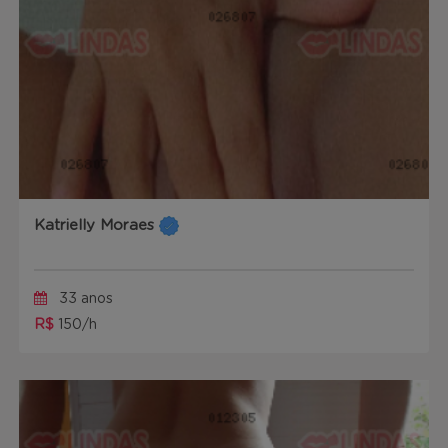
Katrielly Moraes
33 anos
R$
150/h