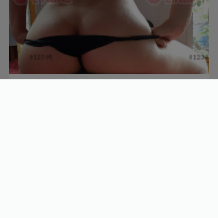
Amanda Silva
27 anos
R$
150/h