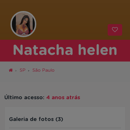
Natacha helen
SP
São Paulo
Último acesso:
4 anos atrás
Galeria de fotos (3)