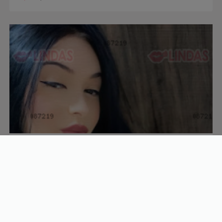
kelly
24 anos
R$
450/h