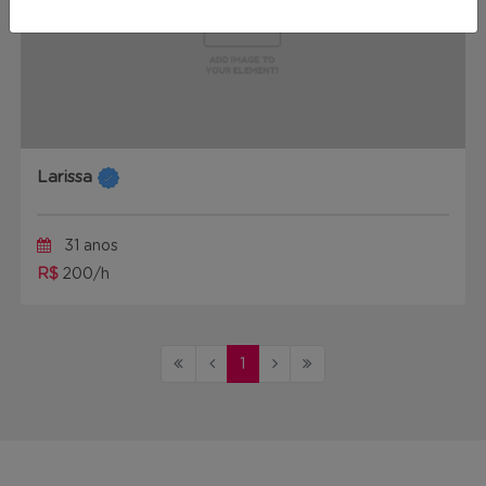
Larissa
31 anos
R$
200/h
1