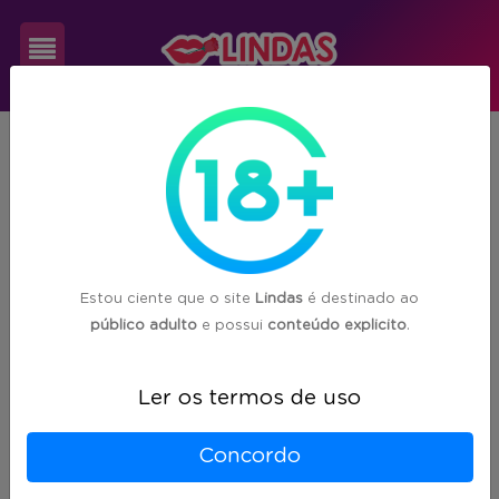
Cadastre-
PR
Marumbi
se
1
acompanhante(s) encontrada(s) em
Marumbi/PR
Login
Estou ciente que o site
Lindas
é destinado ao
público adulto
e possui
conteúdo explicito
.
Ler os termos de uso
Concordo