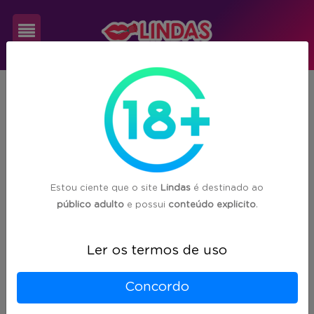
Cadastre-
MS
Maracaju
se
1
acompanhante(s) encontrada(s) em
Maracaju/MS
Login
Estou ciente que o site
Lindas
é destinado ao
público adulto
e possui
conteúdo explicito
.
Ler os termos de uso
Concordo