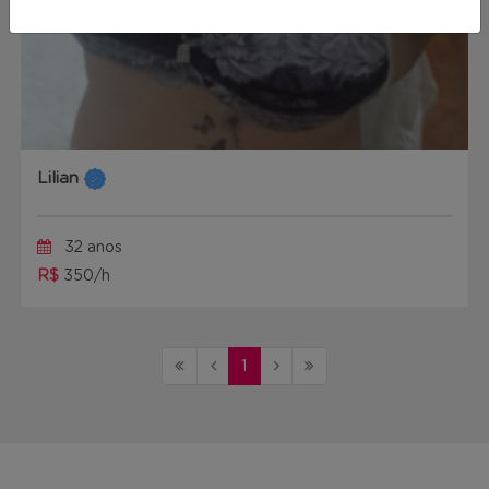
Lilian
32 anos
R$
350/h
1