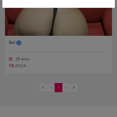
Sol
28 anos
R$
200/h
1