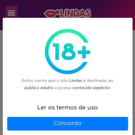
Cadastre-
CE
Limoeiro do Norte
se
1
acompanhante(s) encontrada(s) em
Limoeiro do Norte/CE
Login
Estou ciente que o site
Lindas
é destinado ao
público adulto
e possui
conteúdo explicito
.
Ler os termos de uso
Concordo