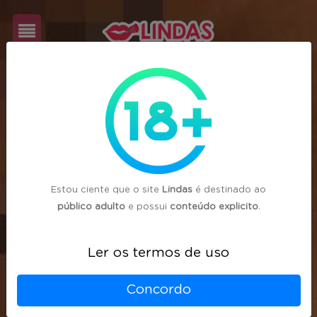
Cadastre-
se
Login
Estou ciente que o site
Lindas
é destinado ao
público adulto
e possui
conteúdo explicito
.
Ler os termos de uso
Concordo