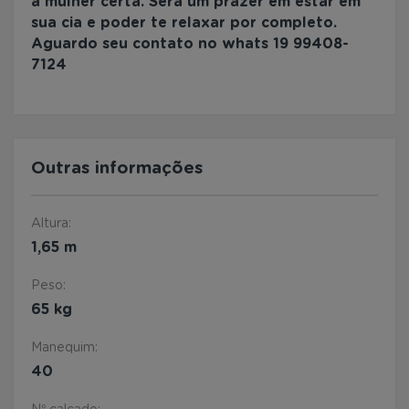
a mulher certa. Será um prazer em estar em
sua cia e poder te relaxar por completo.
Aguardo seu contato no whats 19 99408-
7124
Outras informações
Altura:
1,65 m
Peso:
65 kg
Manequim:
40