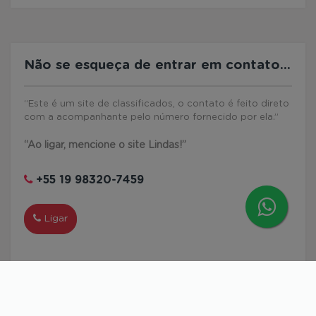
Não se esqueça de entrar em contato...
“Este é um site de classificados, o contato é feito direto
com a acompanhante pelo número fornecido por ela.”
“Ao ligar, mencione o site Lindas!”
+55 19 98320-7459
Ligar