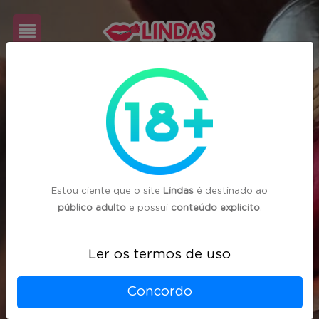
Cadastre-
se
Login
Estou ciente que o site
Lindas
é destinado ao
público adulto
e possui
conteúdo explicito
.
Ler os termos de uso
Concordo