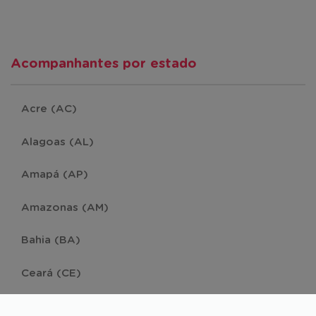
Acompanhantes por estado
Acre (AC)
Alagoas (AL)
Amapá (AP)
Amazonas (AM)
Bahia (BA)
Ceará (CE)
Distrito Federal (DF)