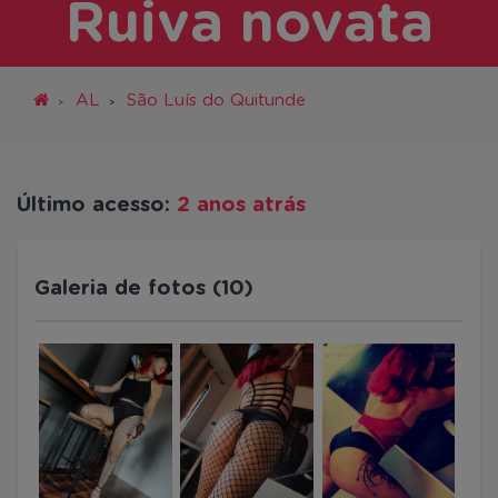
Ruiva novata
AL
São Luís do Quitunde
Último acesso:
2 anos atrás
Galeria de fotos (10)