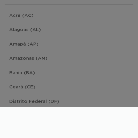
Acre (AC)
Alagoas (AL)
Amapá (AP)
Amazonas (AM)
Bahia (BA)
Ceará (CE)
Distrito Federal (DF)
Espírito Santo (ES)
Goiás (GO)