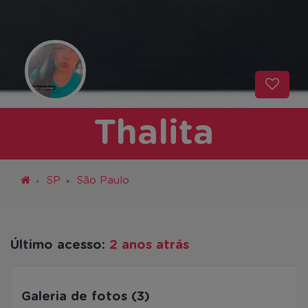
Thalita
SP
São Paulo
Último acesso:
2 anos atrás
Galeria de fotos (3)