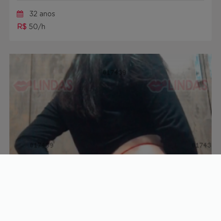
32 anos
R$
50/h
Dudasz
29 anos