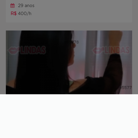
29 anos
R$
400/h
Michele gomes
33 anos
R$
200/h