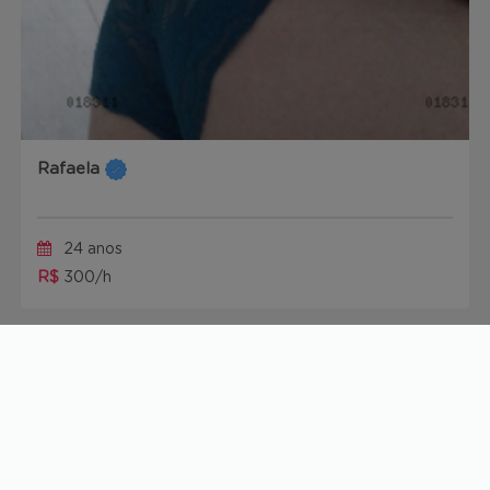
Rafaela
24 anos
R$
300/h