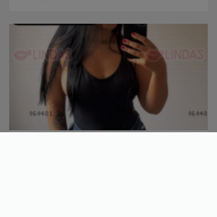
Sabrina
38 anos
R$
Não informado