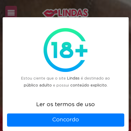
Cadastre-
se
Login
Estou ciente que o site
Lindas
é destinado ao
público adulto
e possui
conteúdo explicito
.
Ler os termos de uso
Concordo