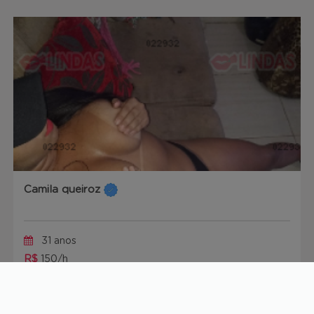
Camila queiroz
31 anos
R$
150/h