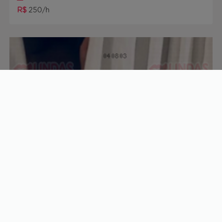
R$
250/h
Luana
29 anos
R$
180/h