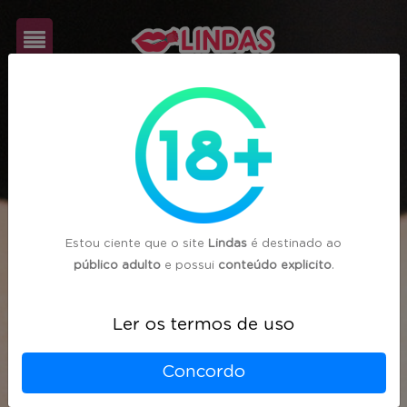
Cadastre-
se
Login
Estou ciente que o site
Lindas
é destinado ao
público adulto
e possui
conteúdo explicito
.
Ler os termos de uso
Concordo