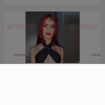
Maria alice
24 anos
R$
400/h