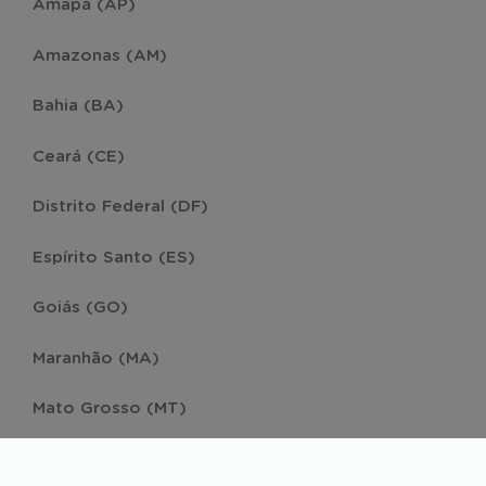
Amapá (AP)
Amazonas (AM)
Bahia (BA)
Ceará (CE)
Distrito Federal (DF)
Espírito Santo (ES)
Goiás (GO)
Maranhão (MA)
Mato Grosso (MT)
Mato Grosso do Sul (MS)