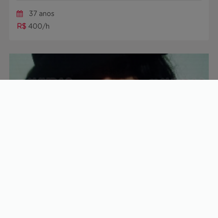
37 anos
R$
400/h
MC Bitch
40 anos