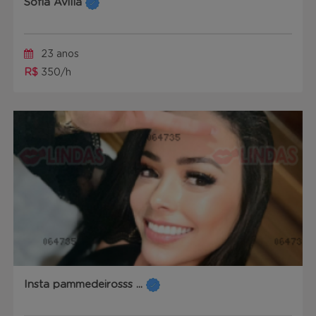
Sofia Avilla
23 anos
R$
350/h
Insta pammedeirosss ...