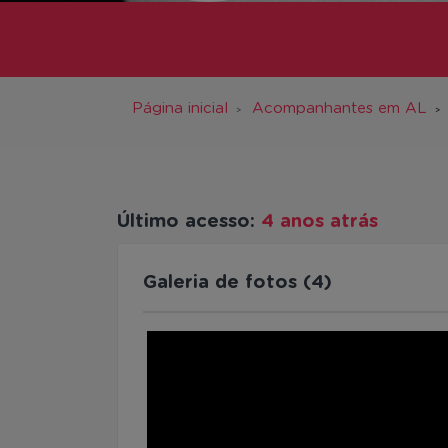
Página inicial
Acompanhantes em AL
Último acesso:
4 anos atrás
Galeria de fotos (4)