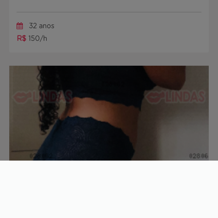
32 anos
R$
150/h
Tay