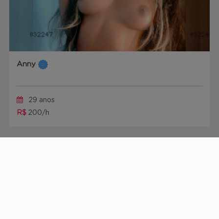
Anny
29 anos
R$
200/h