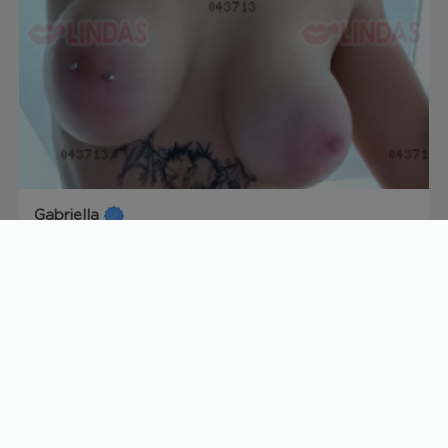
Gabriella
25 anos
R$
300/h