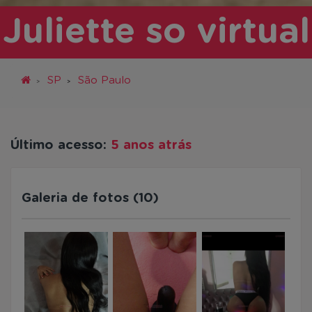
Juliette so virtual
SP
São Paulo
Último acesso:
5 anos atrás
Galeria de fotos (10)