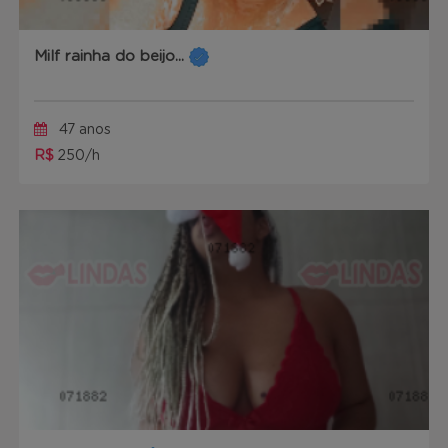
Milf rainha do beijo...
47 anos
R$
250/h