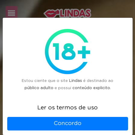
Cadastre-
se
Login
Estou ciente que o site
Lindas
é destinado ao
público adulto
e possui
conteúdo explicito
.
Ler os termos de uso
Concordo