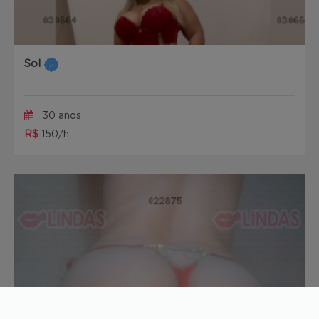
Sol
30 anos
R$
150/h