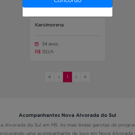
Concordo
Karolmorena
34 anos
R$
150/h
1
Acompanhantes Nova Alvorada do Sul
Alvorada do Sul em MS. As mais lindas garotas de programas
 procurando uma acompanhante de luxo em Nova Alvorada do 