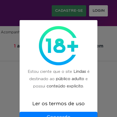
CADASTRE-SE
LOGIN
Acompanhantes em Nova Alvorada do Sul/MS
1
acompanhante(s) encontrada(s) em
Nova Alvorada do Sul/MS
Estou ciente que o site
Lindas
é
destinado ao
público adulto
e
possui
conteúdo explicito
.
Ler os termos de uso